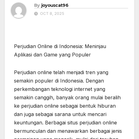
By
joyouscat96
OCT 8, 2025
Perjudian Online di Indonesia: Meninjau
Aplikasi dan Game yang Populer
Perjudian online telah menjadi tren yang
semakin populer di Indonesia. Dengan
perkembangan teknologi internet yang
semakin canggih, banyak orang mulai beralih
ke perjudian online sebagai bentuk hiburan
dan juga sebagai sarana untuk mencari
keuntungan. Berbagai situs perjudian online
bermunculan dan menawarkan berbagai jenis