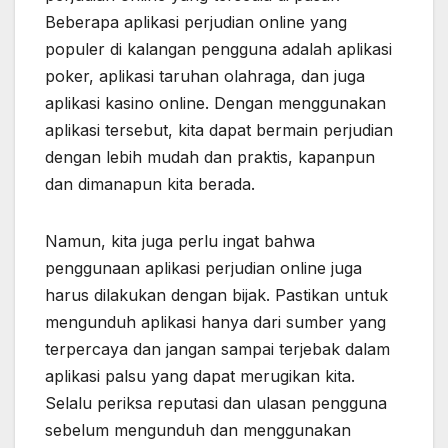
Beberapa aplikasi perjudian online yang
populer di kalangan pengguna adalah aplikasi
poker, aplikasi taruhan olahraga, dan juga
aplikasi kasino online. Dengan menggunakan
aplikasi tersebut, kita dapat bermain perjudian
dengan lebih mudah dan praktis, kapanpun
dan dimanapun kita berada.
Namun, kita juga perlu ingat bahwa
penggunaan aplikasi perjudian online juga
harus dilakukan dengan bijak. Pastikan untuk
mengunduh aplikasi hanya dari sumber yang
terpercaya dan jangan sampai terjebak dalam
aplikasi palsu yang dapat merugikan kita.
Selalu periksa reputasi dan ulasan pengguna
sebelum mengunduh dan menggunakan