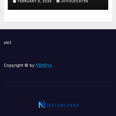
FEBRUARY 6, 2026
JOYOUSCAT96
slot
Copyright © by
PBNPro