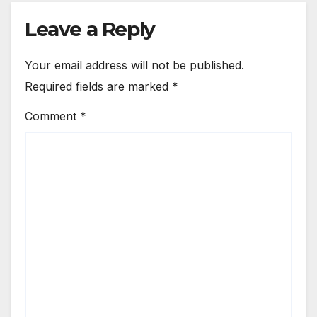
Leave a Reply
Your email address will not be published.
Required fields are marked
*
Comment
*