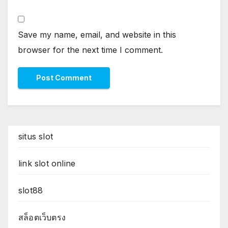
Save my name, email, and website in this
browser for the next time I comment.
situs slot
link slot online
slot88
สล็อตเว็บตรง