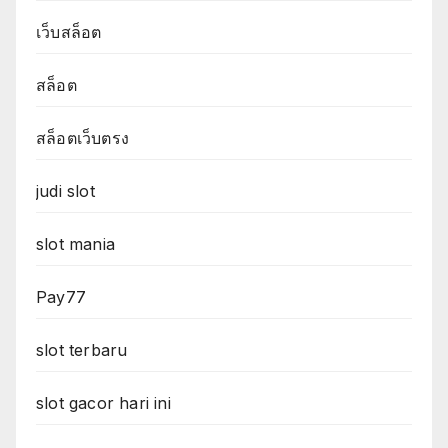
เว็บสล็อต
สล็อต
สล็อตเว็บตรง
judi slot
slot mania
Pay77
slot terbaru
slot gacor hari ini